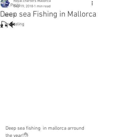
Royal charters Mallorca
All Posts
Sep 19, 2018
1 min read
Deep sea Fishing in Mallorca
pesca
🎣🐠
snorkeling
Deep sea fishing  in mallorca arround 
the year!👌