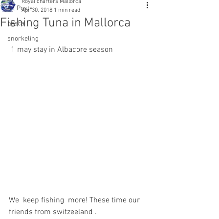
Royal charters Mallorca
All Posts
Apr 30, 2018
1 min read
Fishing Tuna in Mallorca
pesca
snorkeling
 1 may stay in Albacore season
We  keep fishing  more! These time our 
friends from switzeeland .