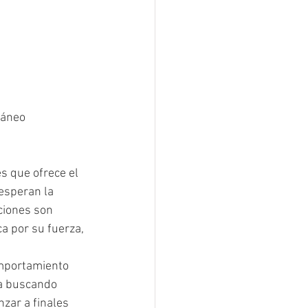
ráneo
s que ofrece el 
esperan la 
ciones son 
a por su fuerza, 
omportamiento 
ca buscando 
zar a finales 