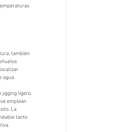
 temperaturas 
tura, también 
eñuelos 
ocalizar 
e agua.
jigging ligero. 
 se emplean 
ito. La 
idable tanto 
tiva.