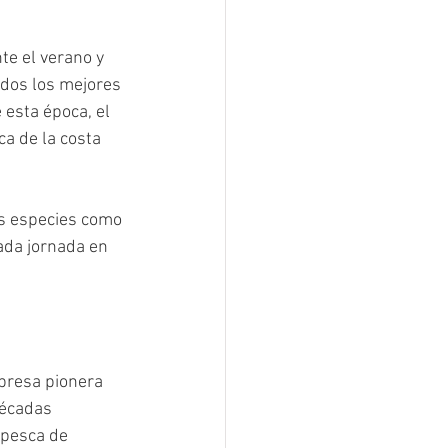
e el verano y 
ados los mejores 
esta época, el 
a de la costa 
as especies como 
ada jornada en 
presa pionera 
décadas 
 pesca de 