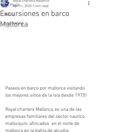
Royal charters Mallorca
All Posts
Apr 11, 2020
1 min read
Excursiones en barco
pesca
Mallorca
snorkeling
Paseos en barco por mallorca visitando 
los mejores sitios de la isla desde 1975!
Royal charters Mallorca, es una de las 
empresas familiares del sector nautico 
mallorquin, afincados  en el norte de 
mallorca en la bahia de alcudia, 