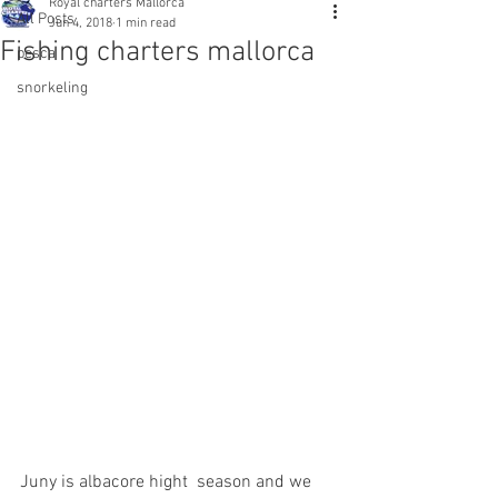
Royal charters Mallorca
All Posts
Jun 4, 2018
1 min read
Fishing charters mallorca
pesca
snorkeling
Juny is albacore hight  season and we 